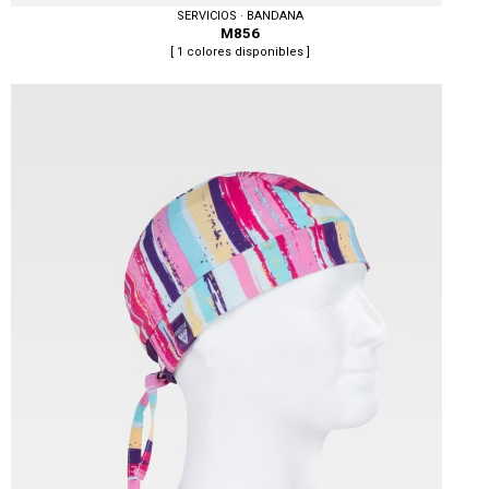
SERVICIOS · BANDANA
M856
[ 1 colores disponibles ]
Tallas: U