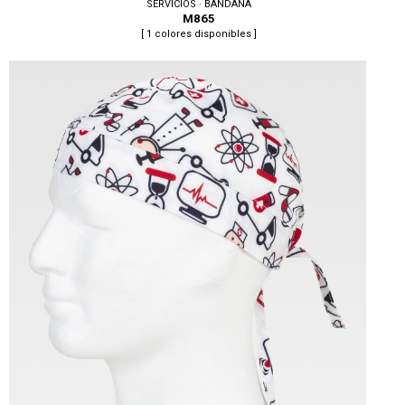
SERVICIOS · BANDANA
M865
[ 1 colores disponibles ]
Tallas: U