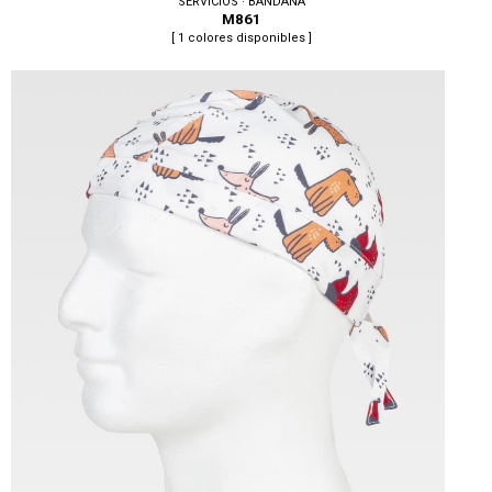
SERVICIOS · BANDANA
M861
[ 1 colores disponibles ]
Tallas: U