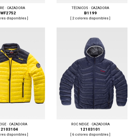
RE · CAZADORA
TÉCNICOS · CAZADORA
WF2752
B1199
ores disponibles ]
[ 2 colores disponibles ]
 XL, XXL, 3XL
Tallas: S, M, L, XL, XXL
EIGE · CAZADORA
ROC NEIGE · CAZADORA
12103104
12103101
ores disponibles ]
[ 6 colores disponibles ]