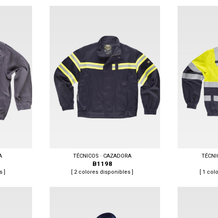
Tallas: XL, XXL
Tallas: S, M, L,
A
TÉCNICOS · CAZADORA
TÉCNI
B1198
s ]
[ 2 colores disponibles ]
[ 1 col