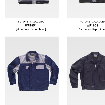
FUTURE · CAZADORA
FUTURE · CAZADOR
WF5851
WF1901
[ 4 colores disponibles ]
[ 2 colores disponible
Tallas: M, L, XL, XXL
Tallas: M, L, XL, XXL