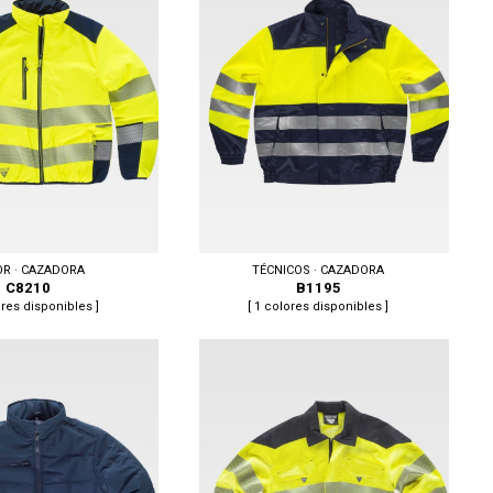
 XL, XXL
Tallas: S, M, L, XL, XXL, 3XL
OR · CAZADORA
TÉCNICOS · CAZADORA
C8210
B1195
ores disponibles ]
[ 1 colores disponibles ]
 XL, XXL, 3XL
Tallas: S, M, L, XL, XXL