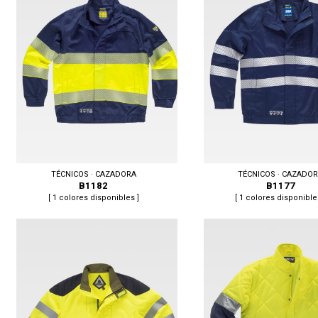
Tallas: S, M, L, XL, XXL, 3XL
Tallas: 50, 52, 54, 56, 58, 60,
TÉCNICOS · CAZADORA
TÉCNICOS · CAZADO
B1182
B1177
[ 1 colores disponibles ]
[ 1 colores disponible
Tallas: S, M, L, XL, XXL, 3XL
Tallas: S, M, L, XL, XXL, 3XL