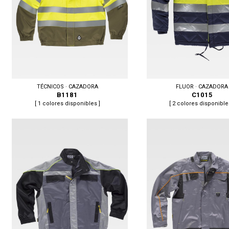
TÉCNICOS · CAZADORA
FLUOR · CAZADORA
B1181
C1015
[ 1 colores disponibles ]
[ 2 colores disponible
Tallas: S, M, L, XL, XXL
Tallas: S, M, L, XL, XXL, 3XL