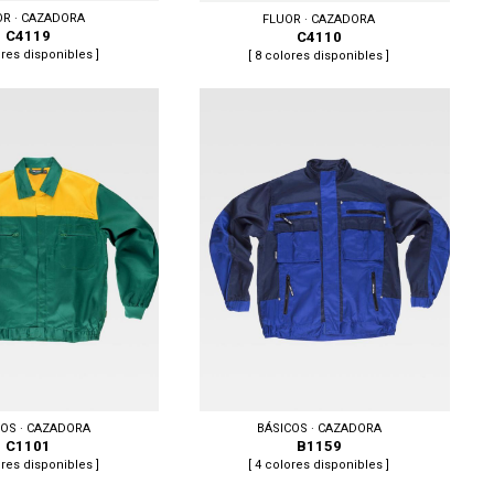
OR · CAZADORA
FLUOR · CAZADORA
C4119
C4110
ores disponibles ]
[ 8 colores disponibles ]
, XXL
Tallas: M, L, XL, XXL
COS · CAZADORA
BÁSICOS · CAZADORA
C1101
B1159
ores disponibles ]
[ 4 colores disponibles ]