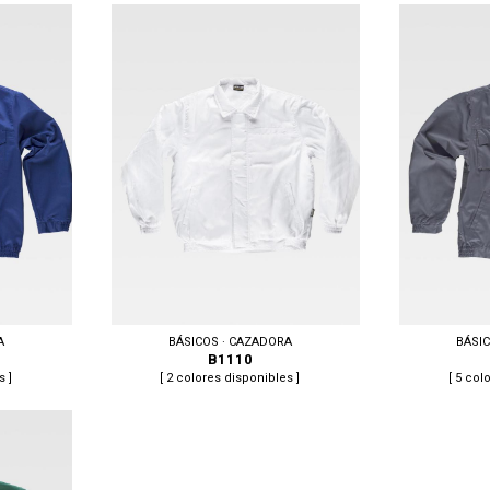
Tallas: M, L, XL, XXL
Tallas: 50, 52, 
A
BÁSICOS · CAZADORA
BÁSI
B1110
s ]
[ 2 colores disponibles ]
[ 5 col