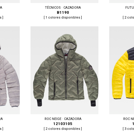
RA
TÉCNICOS · CAZADORA
FUTU
B1190
s ]
[ 1 colores disponibles ]
[ 2 col
Tallas: 50/52, 54/56, 58/60, 62/64
Tallas: S, M, L,
RA
ROC NEIGE · CAZADORA
ROC N
12103105
s ]
[ 2 colores disponibles ]
[ 3 col