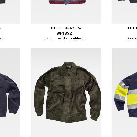
A
FUTURE · CAZADORA
FUTU
WF1852
s ]
[ 2 colores disponibles ]
[ 2 col
Tallas: 50, 50/
Tallas: 50/52, 54/56, 58/60, 62/64
64