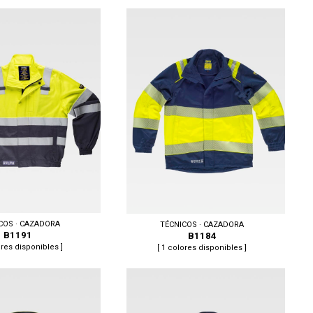
 XL, XXL
Tallas: S, M, L, XL, XXL
COS · CAZADORA
TÉCNICOS · CAZADORA
B1191
B1184
ores disponibles ]
[ 1 colores disponibles ]