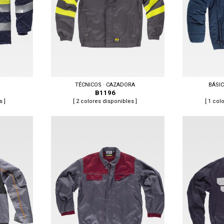
TÉCNICOS · CAZADORA
BÁSI
B1196
s ]
[ 2 colores disponibles ]
[ 1 col
Tallas: S, M, L, XL, XXL, 3XL, 4XL, 5XL
Tallas: S, M, L,