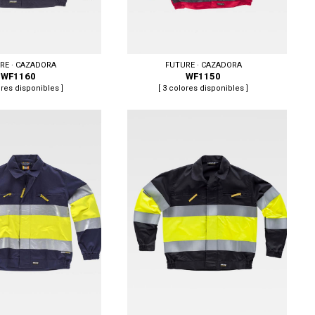
RE · CAZADORA
FUTURE · CAZADORA
WF1160
WF1150
ores disponibles ]
[ 3 colores disponibles ]
52, 54/56, 58/60, 62, 62/64,
Tallas: 50/52, 52, 54, 54/56, 56, 58/60,
62/64