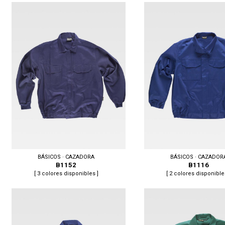
Tallas: M, L, XL, XXL
Tallas: S, M, L, XL, XXL
BÁSICOS · CAZADORA
BÁSICOS · CAZADOR
B1152
B1116
[ 3 colores disponibles ]
[ 2 colores disponible