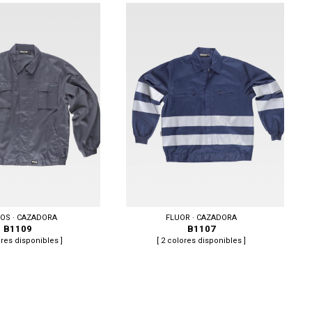
54, 56, 58, 60, 62, 64, 66
Tallas: S, M, XL, XXL
COS · CAZADORA
FLUOR · CAZADORA
B1109
B1107
ores disponibles ]
[ 2 colores disponibles ]