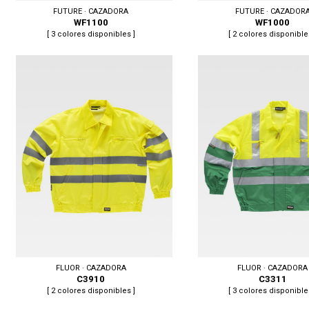
FUTURE · CAZADORA
FUTURE · CAZADOR
WF1100
WF1000
[ 3 colores disponibles ]
[ 2 colores disponible
Tallas: 50/52, 54/56, 58/60, 62/64
Tallas: 50/52, 54/56, 58/60, 
FLUOR · CAZADORA
FLUOR · CAZADORA
C3910
C3311
[ 2 colores disponibles ]
[ 3 colores disponible