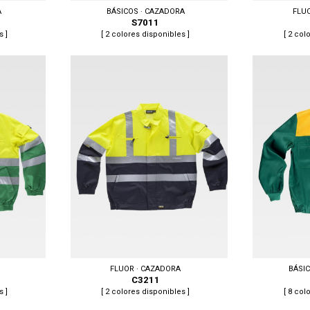
A
BÁSICOS · CAZADORA
FLU
S7011
s ]
[ 2 colores disponibles ]
[ 2 col
62, 62/64, 64
Tallas: S, M, L, XL, XXL
Tallas: M, L, XL
FLUOR · CAZADORA
BÁSI
C3211
s ]
[ 2 colores disponibles ]
[ 8 col