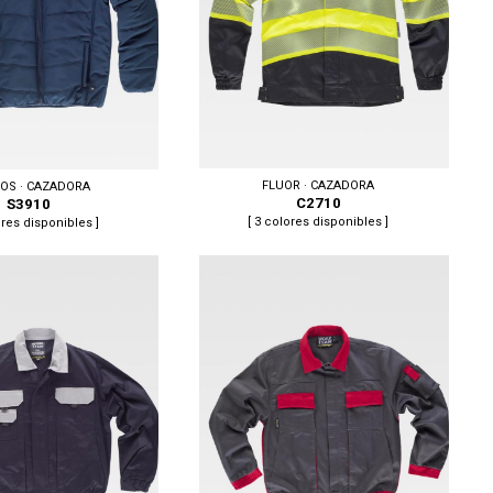
FLUOR · CAZADORA
COS · CAZADORA
C2710
S3910
[ 3 colores disponibles ]
ores disponibles ]
Tallas: S, M, L, XL, XXL, 3XL
 XL, XXL, 3XL