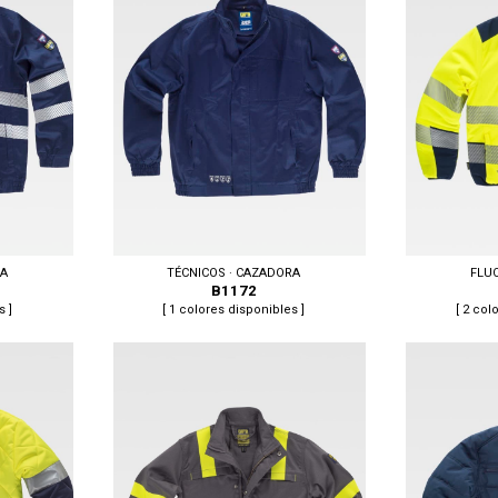
 62, 64
Tallas: S, M, L, XL, XXL
Tallas: S, M, L,
RA
TÉCNICOS · CAZADORA
FLU
B1172
s ]
[ 1 colores disponibles ]
[ 2 col
Tallas: S, M, L, XL, XXL, 3XL
Tallas: S, M, L,