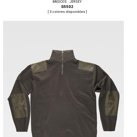
BÁSICOS · JERSEY
S5502
[ 3 colores disponibles ]
Tallas: S, M, L, XL, XXL