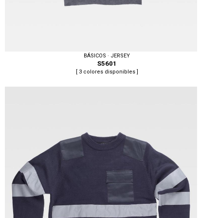
BÁSICOS · JERSEY
S5601
[ 3 colores disponibles ]
Tallas: S, M, L, XL, XXL