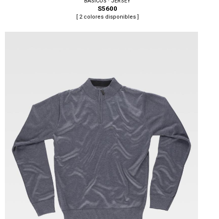
BÁSICOS · JERSEY
S5600
[ 2 colores disponibles ]
Tallas: M, L, XL