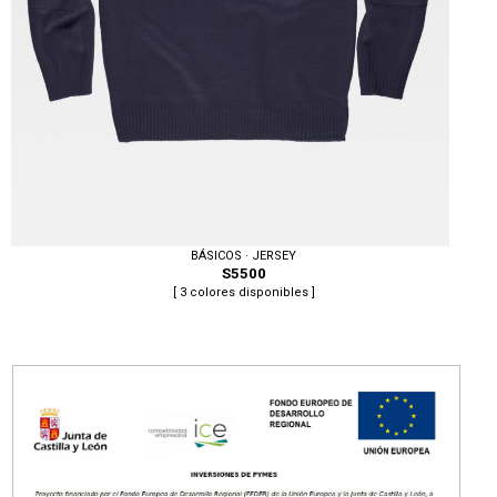
BÁSICOS · JERSEY
S5500
[ 3 colores disponibles ]
Tallas: S, M, L, XL, XXL