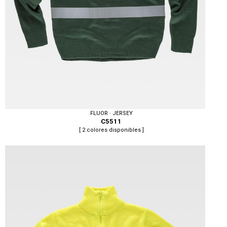
FLUOR · JERSEY
C5511
[ 2 colores disponibles ]
Tallas: S, M, L, XL, XXL