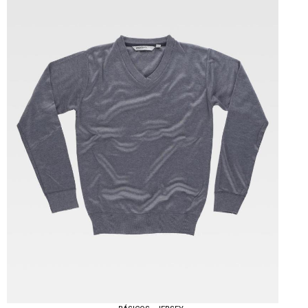
Tallas: S, M, L, XL, XXL