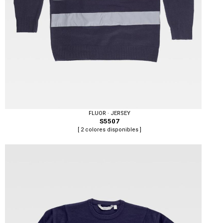
FLUOR · JERSEY
S5507
[ 2 colores disponibles ]
Tallas: S, M, L, XL, XXL