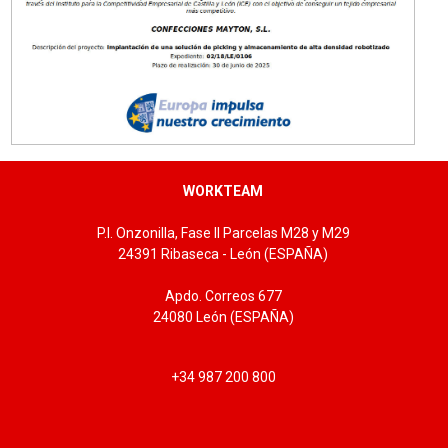
WORKTEAM
P.I. Onzonilla, Fase II Parcelas M28 y M29
24391 Ribaseca - León (ESPAÑA)
Apdo. Correos 677
24080 León (ESPAÑA)
+34 987 200 800