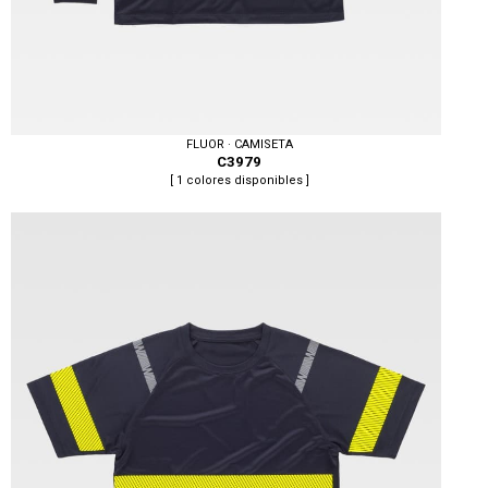
FLUOR · CAMISETA
C3979
[ 1 colores disponibles ]
Tallas: S, M, L, XL, XXL, 3XL, 4XL, 5XL, 6XL