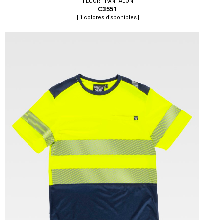
FLUOR · PANTALON
C3551
[ 1 colores disponibles ]
Tallas: S, M, L, XL, XXL, 3XL