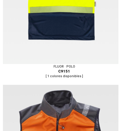
FLUOR · POLO
C9151
[ 1 colores disponibles ]
Tallas: S, M, L, XL, XXL, 3XL