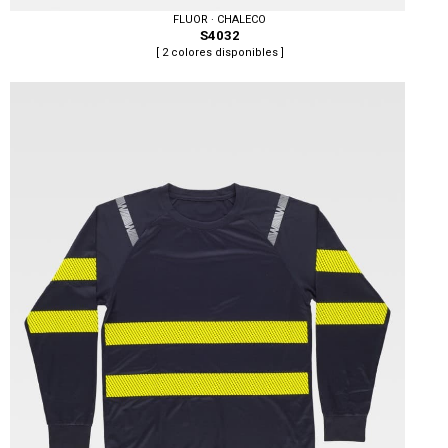
FLUOR · CHALECO
S4032
[ 2 colores disponibles ]
Tallas: S, M, L, XL, XXL