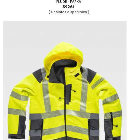
FLUOR · PARKA
S9261
[ 4 colores disponibles ]
Tallas: S, M, L, XL, XXL, 3XL