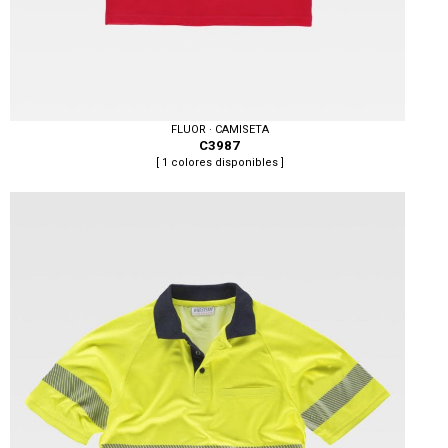
FLUOR · CAMISETA
C3987
[ 1 colores disponibles ]
Tallas: S, M, L, XL, XXL, 3XL