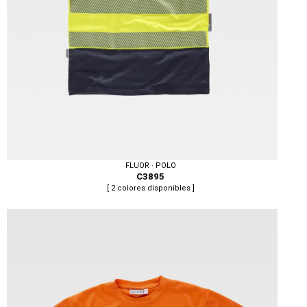
FLUOR · POLO
C3895
[ 2 colores disponibles ]
Tallas: S, M, L, XL, XXL, 3XL