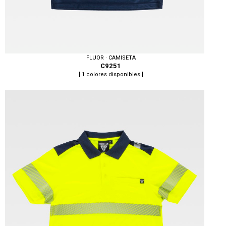
FLUOR · CAMISETA
C9251
[ 1 colores disponibles ]
Tallas: S, M, L, XL, XXL, 3XL