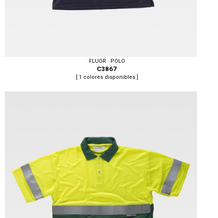
FLUOR · POLO
C3867
[ 1 colores disponibles ]
Tallas: S, M, L, XL, XXL, 3XL