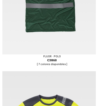
FLUOR · POLO
C3860
[ 7 colores disponibles ]
Tallas: S, M, L, XL, XXL, 3XL, 4XL, 5XL, 6XL