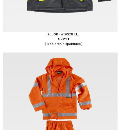
FLUOR · WORKSHELL
S9211
[ 4 colores disponibles ]
Tallas: S, M, L, XL, XXL, 3XL