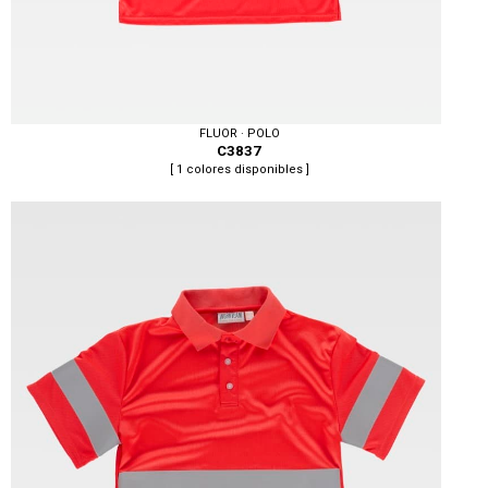
FLUOR · POLO
C3837
[ 1 colores disponibles ]
Tallas: S, M, L, XL, XXL, 3XL