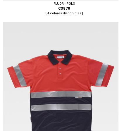
FLUOR · POLO
C3870
[ 4 colores disponibles ]
Tallas: S, M, L, XL, XXL, 3XL, 4XL, 5XL, 6XL