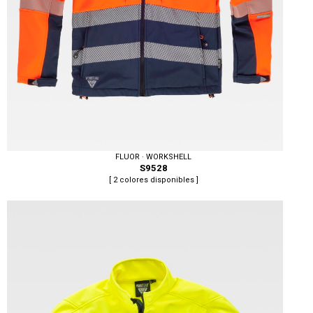
FLUOR · WORKSHELL
S9528
[ 2 colores disponibles ]
Tallas: S, M, L, XL, XXL, 3XL, 4XL, 5XL