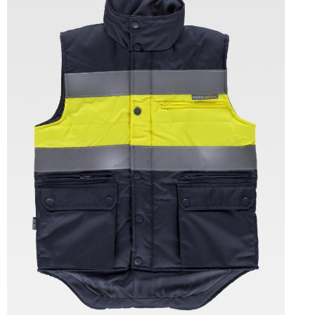
Tallas: S, M, L, XL, XXL, 3XL, 4XL, 5XL, 6XL