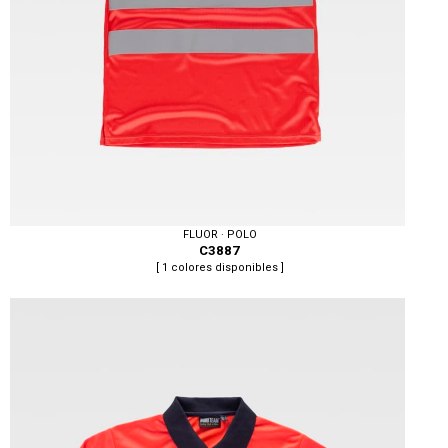
FLUOR · POLO
C3887
[ 1 colores disponibles ]
Tallas: S, M, L, XL, XXL, 3XL