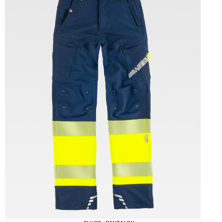
Tallas: S, M, L, XL, XXL, 3XL, 4XL, 5XL