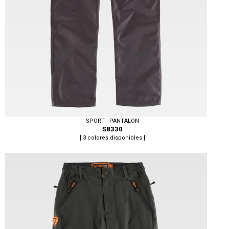
SPORT · PANTALON
S8330
[ 3 colores disponibles ]
Tallas: S, M, L, XL, XXL, 3XL