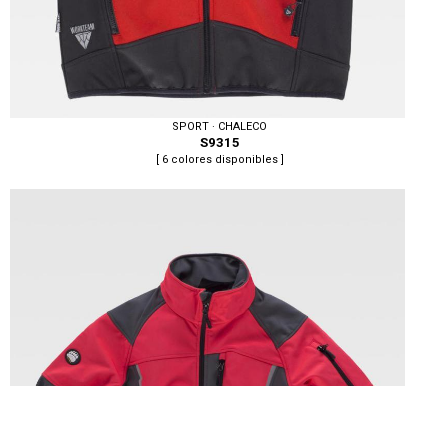
SPORT · CHALECO
S9315
[ 6 colores disponibles ]
Tallas: S, M, L, XL, XXL, 3XL