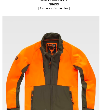
SPORT · WORKSHELL
S8633
[ 1 colores disponibles ]
Tallas: S, M, L, XL, XXL, 3XL, 4XL