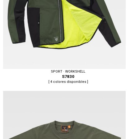
SPORT · WORKSHELL
S7830
[ 4 colores disponibles ]
Tallas: S, M, L, XL, XXL, 3XL