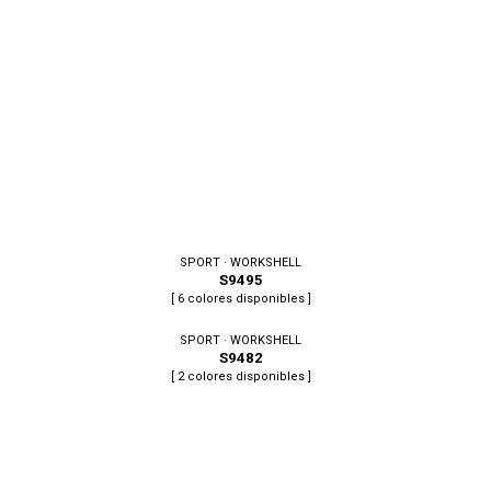
SPORT · WORKSHELL
S9495
[ 6 colores disponibles ]
Tallas: S, M, L, XL, XXL, 3XL