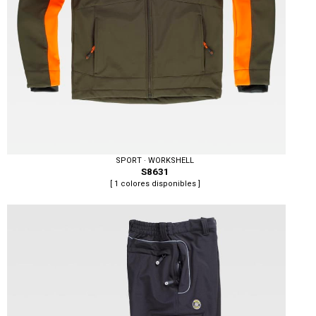
SPORT · WORKSHELL
S8631
[ 1 colores disponibles ]
Tallas: S, M, L, XL, XXL, 3XL, 4XL