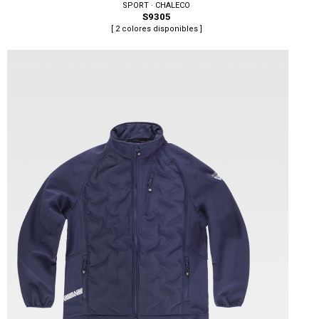
SPORT · CHALECO
S9305
[ 2 colores disponibles ]
Tallas: S, M, L, XL, XXL, 3XL