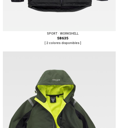
SPORT · WORKSHELL
S8635
[ 2 colores disponibles ]
Tallas: S, M, L, XL, XXL, 3XL, 4XL