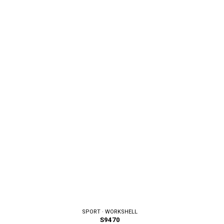
SPORT · WORKSHELL
S9482
[ 2 colores disponibles ]