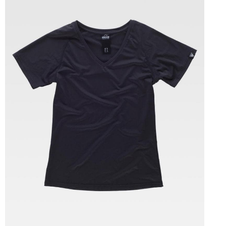
Tallas: S, M, L, XL, XXL, 3XL