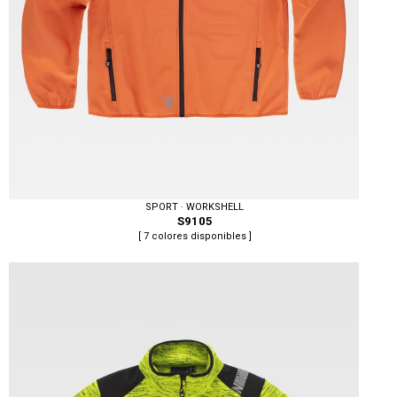
SPORT · WORKSHELL
S9105
[ 7 colores disponibles ]
Tallas: S, M, L, XL, XXL, 3XL, 4XL