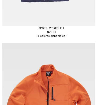
SPORT · WORKSHELL
S7800
[ 5 colores disponibles ]
Tallas: S, M, L, XL, XXL, 3XL