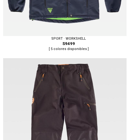
SPORT · WORKSHELL
S9499
[ 5 colores disponibles ]
Tallas: S, M, L, XL, XXL, 3XL