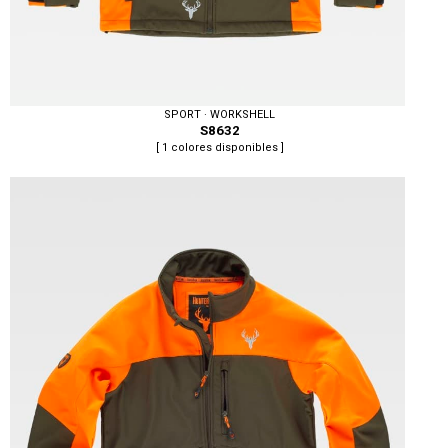
SPORT · WORKSHELL
S8632
[ 1 colores disponibles ]
Tallas: S, M, L, XL, XXL, 3XL, 4XL