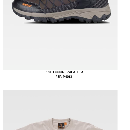
PROTECCIÓN · ZAPATILLA
REF: P4013
Tallas: 36, 37, 38, 39, 40, 41, 42, 43, 44, 45, 46, 47