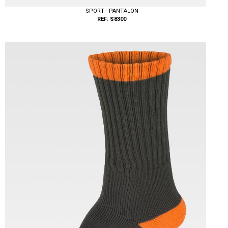
SPORT · PANTALON
REF: S8300
Tallas: S, M, L, XL, XXL, 3XL