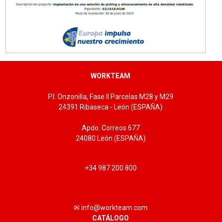
WORKTEAM
P.I. Onzonilla, Fase II Parcelas M28 y M29
24391 Ribaseca - León (ESPAÑA)
Apdo. Correos 677
24080 León (ESPAÑA)
+34 987 200 800
✉ info@workteam.com
CATÁLOGO