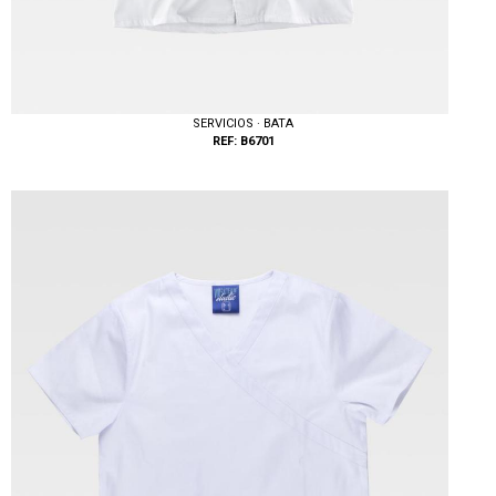
SERVICIOS · BATA
REF: B6701
Tallas: XS, S, M, L, XL, XXL