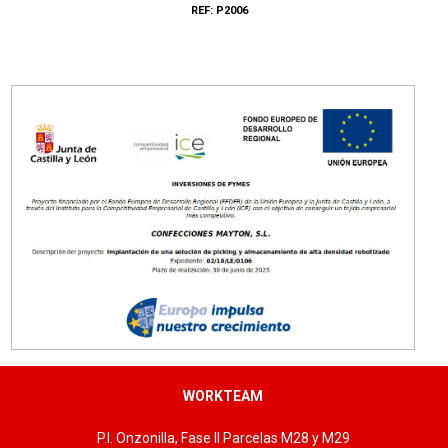
REF: P2006
Tallas: 36/37, 38/39, 40/41, 42/43, 44/45
WORKTEAM
P.I. Onzonilla, Fase II Parcelas M28 y M29