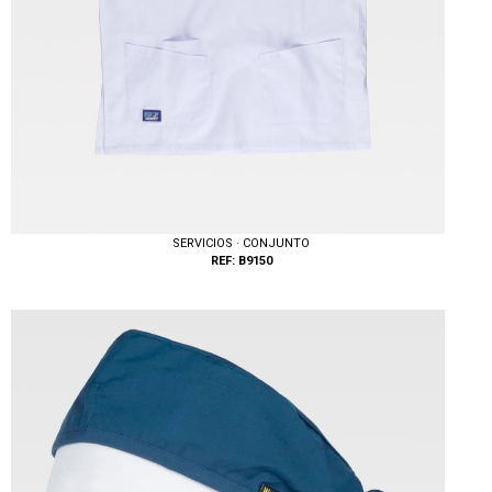
SERVICIOS · CONJUNTO
REF: B9150
Tallas: XS, S, M, L, XL, XXL, 3XL