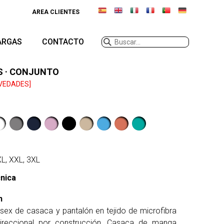
AREA CLIENTES
ARGAS
CONTACTO
S · CONJUNTO
VEDADES]
 XL, XXL, 3XL
cnica
n
isex de casaca y pantalón en tejido de microfibra
idireccional por construcción. Casaca de manga