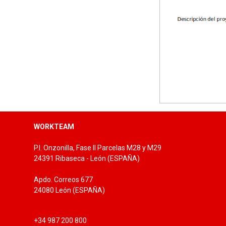
WORKTEAM
P.I. Onzonilla, Fase II Parcelas M28 y M29
24391 Ribaseca - León (ESPAÑA)
Apdo. Correos 677
24080 León (ESPAÑA)
+34 987 200 800