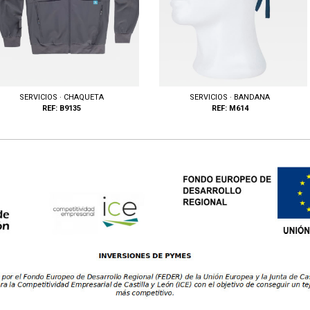
SERVICIOS · CHAQUETA
SERVICIOS · BANDANA
REF: B9135
REF: M614
llas: S, M, L, XL, XXL, 3XL
Tallas: U