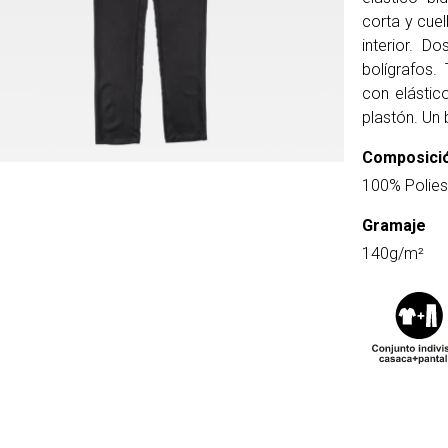
corta y cuel
interior. Do
bolígrafos.
con elástico
plastón. Un 
Composici
100% Polies
Gramaje
140g/m²