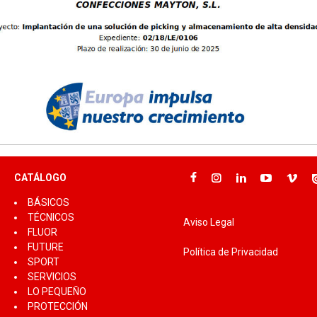
CATÁLOGO
BÁSICOS
TÉCNICOS
Aviso Legal
FLUOR
FUTURE
Política de Privacidad
SPORT
SERVICIOS
LO PEQUEÑO
PROTECCIÓN