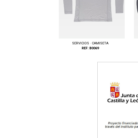
SERVICIOS · CAMISETA
REF: B0069
Tallas: S, M, L, XL, XXL
Ta