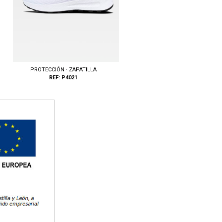
PROTECCIÓN · ZAPATILLA
REF: P4021
Tallas: 36, 37, 38, 39, 40, 41, 42, 43, 44,
45