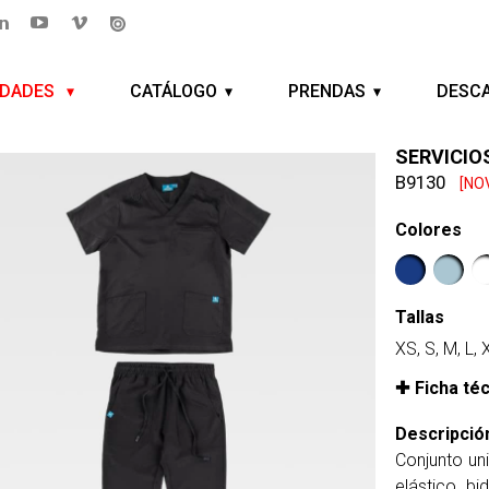
EDADES
CATÁLOGO
PRENDAS
DESC
SERVICIO
B9130
[NO
Colores
Tallas
XS, S, M, L,
Ficha té
Descripció
Conjunto un
elástico b