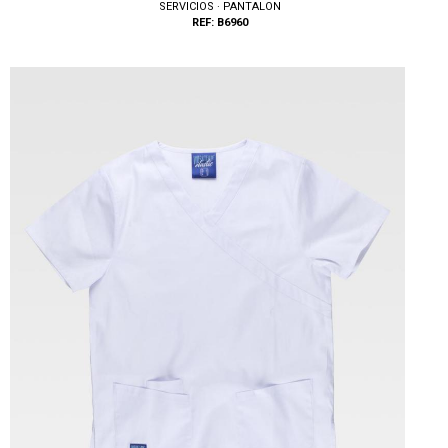
SERVICIOS · PANTALON
REF: B6960
Tallas: S, M, L, XL, XXL, 3XL