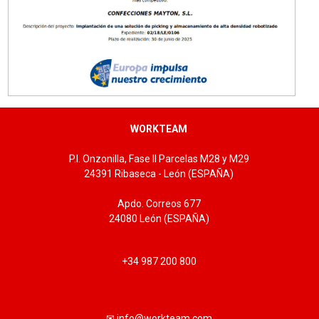
WORKTEAM
P.I. Onzonilla, Fase II Parcelas M28 y M29
24391 Ribaseca - León (ESPAÑA)
Apdo. Correos 677
24080 León (ESPAÑA)
+34 987 200 800
✉ info@workteam.com