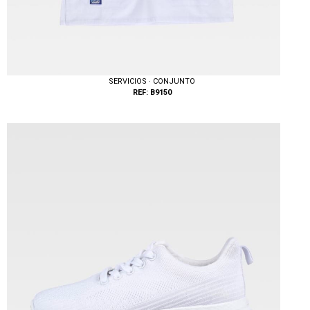
SERVICIOS · CONJUNTO
REF: B9150
Tallas: XS, S, M, L, XL, XXL, 3XL