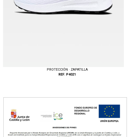
PROTECCIÓN · ZAPATILLA
REF: P4021
Tallas: 36, 37, 38, 39, 40, 41, 42, 43, 44, 45