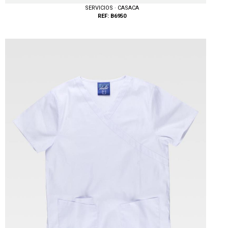
SERVICIOS · CASACA
REF: B6950
Tallas: S, M, L, XL, XXL