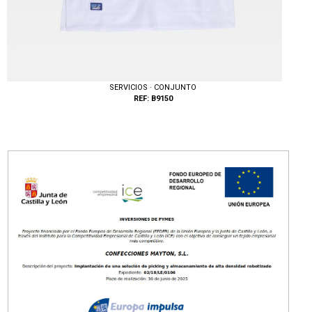
SERVICIOS · CONJUNTO
REF: B9150
Tallas: XS, S, M, L, XL, XXL, 3XL