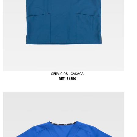
SERVICIOS · CASACA
REF: B6850
Tallas: S, M, L, XL, XXL, 3XL