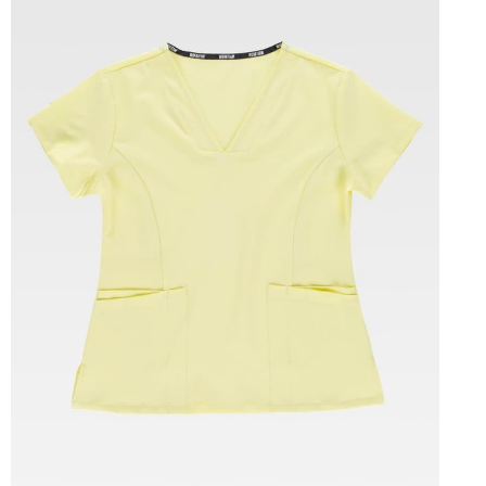
Tallas: S, M, L, XL, XXL, 3XL