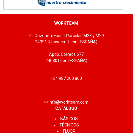
WORKTEAM
P.I. Onzonilla, Fase II Parcelas M28 y M29
24391 Ribaseca - León (ESPAÑA)
Apdo. Correos 677
24080 León (ESPAÑA)
+34 987 200 800
✉ info@workteam.com
CATÁLOGO
BÁSICOS
TÉCNICOS
FLUOR