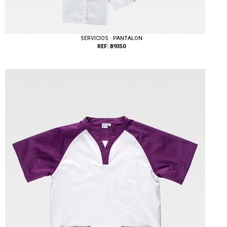
SERVICIOS · PANTALON
REF: B9350
Tallas: S, M, L, XL, XXL