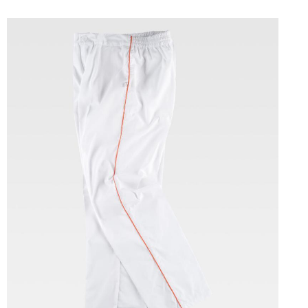
Tallas: S, M, L, XL, XXL