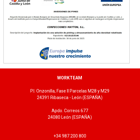
Tallas: M, L
WORKTEAM
P.I. Onzonilla, Fase II Parcelas M28 y M29
24391 Ribaseca - León (ESPAÑA)
Apdo. Correos 677
24080 León (ESPAÑA)
+34 987 200 800