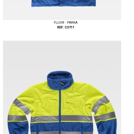
FLUOR · PARKA
REF: C3711
Tallas: S, M, L, XL, XXL