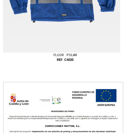
FLUOR · POLAR
REF: C4025
Tallas: S, M, L, XL, XXL, 3XL, 4XL