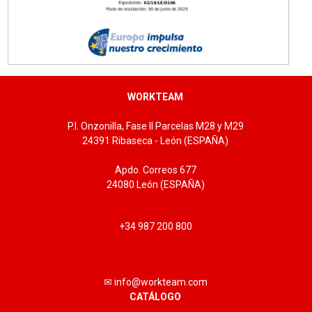
WORKTEAM
P.I. Onzonilla, Fase II Parcelas M28 y M29
24391 Ribaseca - León (ESPAÑA)
Apdo. Correos 677
24080 León (ESPAÑA)
+34 987 200 800
✉ info@workteam.com
CATÁLOGO