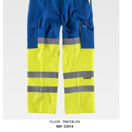
Tallas: S, M, L, XL, XXL
FLUOR · PANTALON
REF: C3314