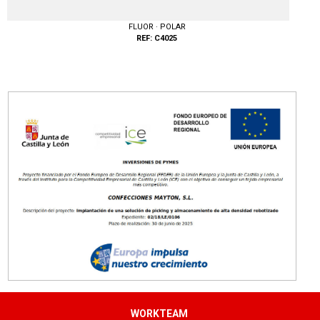
FLUOR · POLAR
REF: C4025
Tallas: S, M, L, XL, XXL, 3XL, 4XL
WORKTEAM