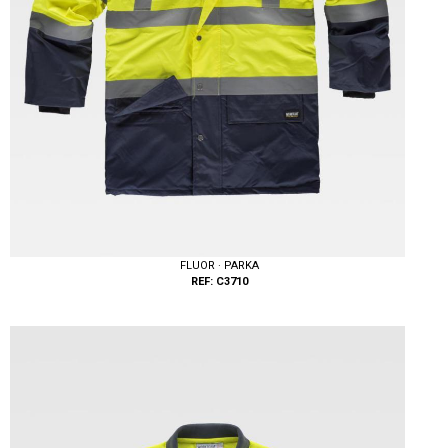
FLUOR · PARKA
REF: C3710
Tallas: S, M, L, XL, XXL, 3XL, 4XL, 5XL, 6XL