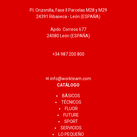
P.I. Onzonilla, Fase II Parcelas M28 y M29
24391 Ribaseca - León (ESPAÑA)
Apdo. Correos 677
24080 León (ESPAÑA)
+34 987 200 800
✉ info@workteam.com
CATÁLOGO
BÁSICOS
TÉCNICOS
FLUOR
FUTURE
SPORT
SERVICIOS
LO PEQUEÑO