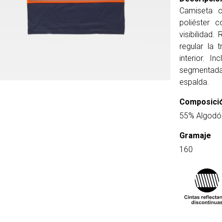
Camiseta 
poliéster c
visibilidad.
regular la 
interior. I
segmentad
espalda.
Composici
55% Algodón
Gramaje
160