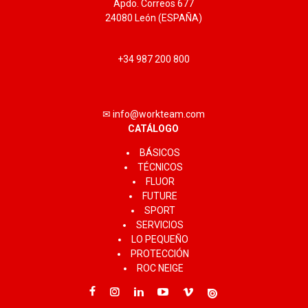
Apdo. Correos 677
24080 León (ESPAÑA)
+34 987 200 800
✉ info@workteam.com
CATÁLOGO
BÁSICOS
TÉCNICOS
FLUOR
FUTURE
SPORT
SERVICIOS
LO PEQUEÑO
PROTECCIÓN
ROC NEIGE