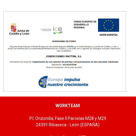
Tallas: 50, 52, 54, 56, 58, 60, 62, 64, 66
WORKTEAM
P.I. Onzonilla, Fase II Parcelas M28 y M29
24391 Ribaseca - León (ESPAÑA)