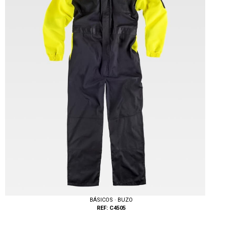
Tallas: 50, 52, 54, 56, 58, 60, 62, 64, 66
BÁSICOS · BUZO
REF: C4505