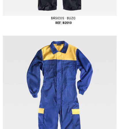
BÁSICOS · BUZO
REF: B2010
Tallas: M, L, XL, XXL