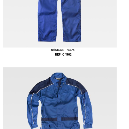
BÁSICOS · BUZO
REF: C4502
Tallas: 48, 50, 52, 54, 56, 58, 60, 62, 64