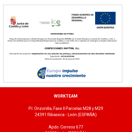
Tallas: 36/37, 38/39, 40/41, 42/43, 44/45
WORKTEAM
P.I. Onzonilla, Fase II Parcelas M28 y M29
24391 Ribaseca - León (ESPAÑA)
Apdo. Correos 677