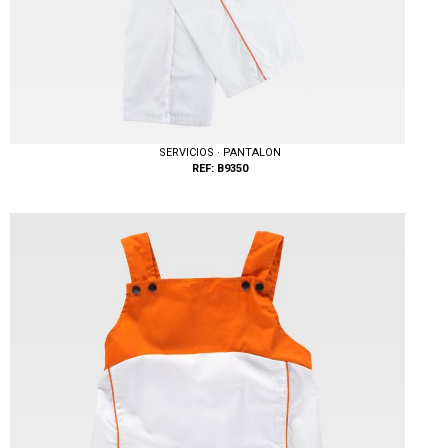
SERVICIOS · PANTALON
REF: B9350
Tallas: S, M, L, XL, XXL