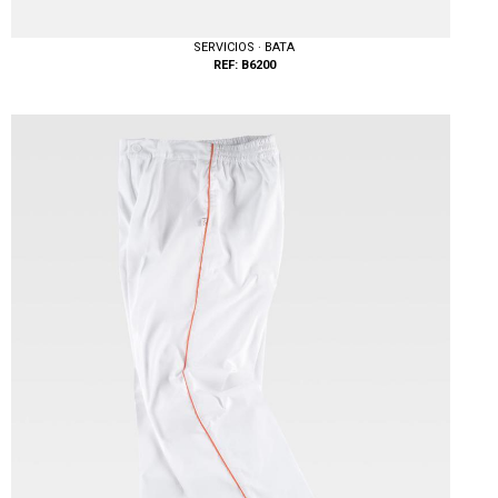
SERVICIOS · BATA
REF: B6200
Tallas: S, M, L, XL, XXL