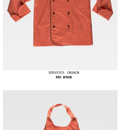
SERVICIOS · CASACA
REF: B9205
Tallas: S, M, L, XL, XXL