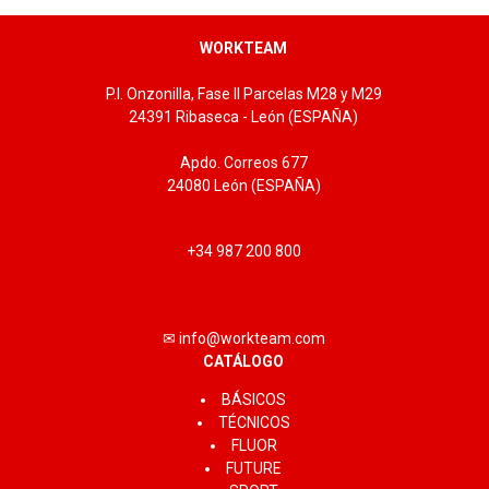
WORKTEAM
P.I. Onzonilla, Fase II Parcelas M28 y M29
24391 Ribaseca - León (ESPAÑA)
Apdo. Correos 677
24080 León (ESPAÑA)
+34 987 200 800
✉ info@workteam.com
CATÁLOGO
BÁSICOS
TÉCNICOS
FLUOR
FUTURE