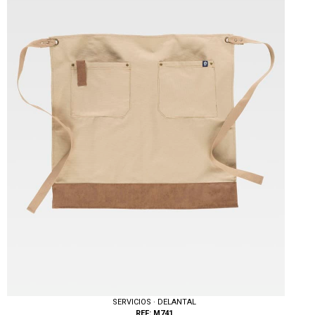
Tallas: S, M, L, XL, XXL, 3XL
SERVICIOS · DELANTAL
REF: M741