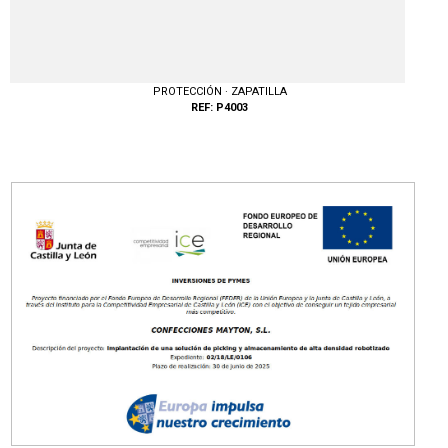
PROTECCIÓN · ZAPATILLA
REF: P4003
Tallas: 36, 37, 38, 39, 40, 41, 42, 43, 44, 45, 46