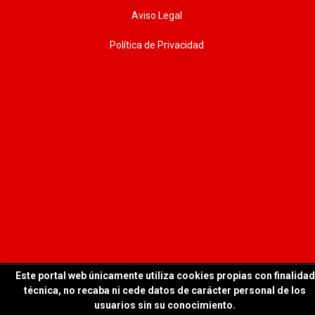
Aviso Legal
Política de Privacidad
Este portal web únicamente utiliza cookies propias con finalidad
© 2026 WORKTEAM | Todos los derechos reservados
técnica, no recaba ni cede datos de carácter personal de los
usuarios sin su conocimiento.