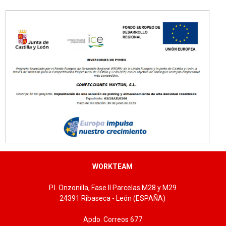
Tallas: 36/37, 38/39, 40/41, 42/43, 44/45
WORKTEAM
P.I. Onzonilla, Fase II Parcelas M28 y M29
24391 Ribaseca - León (ESPAÑA)
Apdo. Correos 677