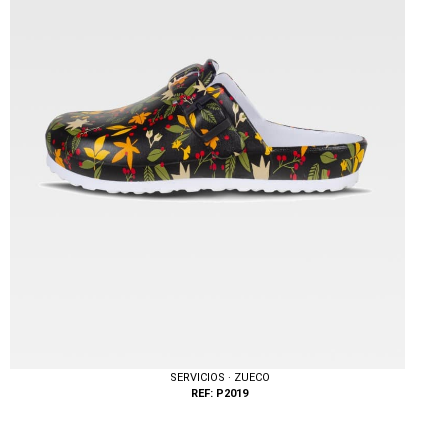
Tallas: XS, S, M, L, XL, XXL
SERVICIOS · ZUECO
REF: P2019