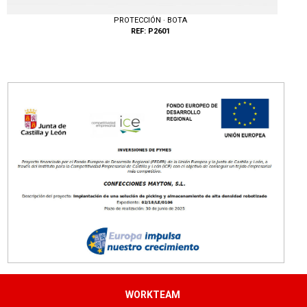
PROTECCIÓN · BOTA
REF: P2601
Tallas: 36, 37, 38, 39, 40, 41, 42, 43, 44, 45, 46, 47
WORKTEAM