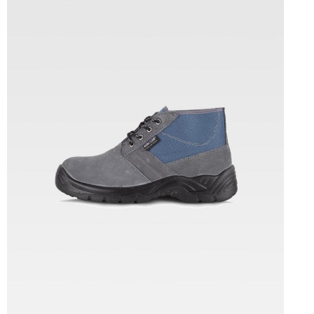
Tallas: 36, 37, 38, 39, 40, 41, 42, 43, 44, 45, 46, 47, 48, 49, 50