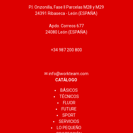
P.I. Onzonilla, Fase II Parcelas M28 y M29
24391 Ribaseca - León (ESPAÑA)
Apdo. Correos 677
24080 León (ESPAÑA)
+34 987 200 800
✉ info@workteam.com
CATÁLOGO
BÁSICOS
TÉCNICOS
FLUOR
FUTURE
SPORT
SERVICIOS
LO PEQUEÑO