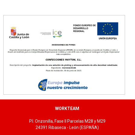
Tallas: 36/37, 38/39, 40/41, 42/43, 44/45
WORKTEAM
P.I. Onzonilla, Fase II Parcelas M28 y M29
24391 Ribaseca - León (ESPAÑA)