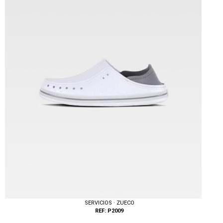
Tallas: 36, 37, 38, 39, 40, 41, 42, 43, 44, 45
SERVICIOS · ZUECO
REF: P2009