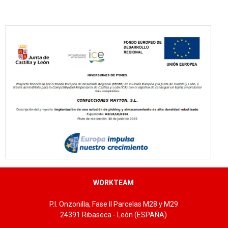
Tallas: 36/37, 38/39, 40/41, 42/43, 44/45
WORKTEAM
P.I. Onzonilla, Fase II Parcelas M28 y M29
24391 Ribaseca - León (ESPAÑA)