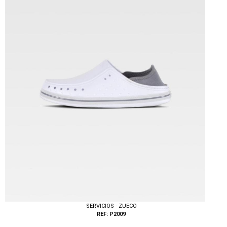
Tallas: 36, 37, 38, 39, 40, 41, 42, 43, 44, 45
SERVICIOS · ZUECO
REF: P2009