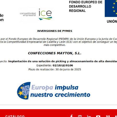
llas: U
CATÁLOGO