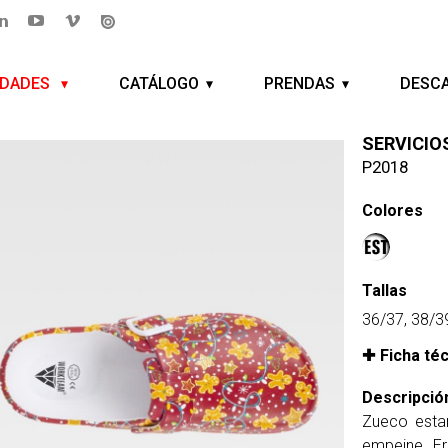
EDADES
CATÁLOGO
PRENDAS
DESC
SERVICIO
P2018
Colores
Tallas
36/37, 38/3
Ficha té
Descripció
Zueco estam
empeine. E