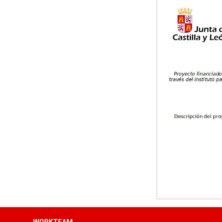
Tallas: XS, S, M, L, XL, XXL
Ta
WORKTEAM