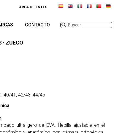
AREA CLIENTES
ARGAS
CONTACTO
S · ZUECO
9, 40/41, 42/43, 44/45
cnica
n
pado ultraligero de EVA. Hebilla ajustable en el
rgonómico y anatómico, con cámara ortopédica.