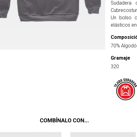
Sudadera 
Cubrecostura
Un bolso c
elásticos en
Composici
70% Algodón
Gramaje
320
COMBÍNALO CON...