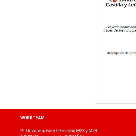
Tallas: 38, 40, 42, 44, 46, 48, 50, 52, 54
45
WORKTEAM
P.I. Onzonilla, Fase II Parcelas M28 y M29