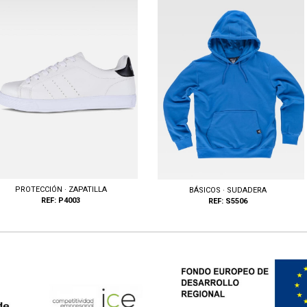
PROTECCIÓN · ZAPATILLA
BÁSICOS · SUDADERA
REF: P4003
REF: S5506
llas: 36, 37, 38, 39, 40, 41, 42, 43, 44,