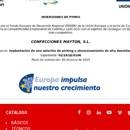
, 46
Tallas: S, M, L, XL, XXL, 3XL
CATÁLOGO
BÁSICOS
TÉCNICOS