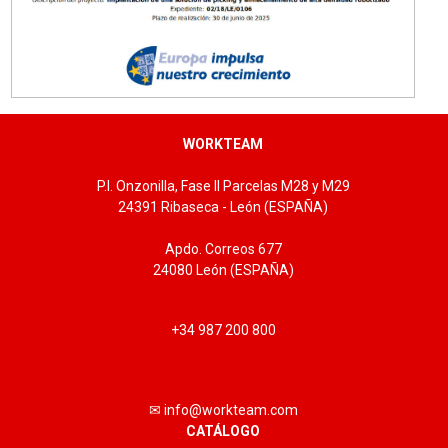
WORKTEAM
P.I. Onzonilla, Fase II Parcelas M28 y M29
24391 Ribaseca - León (ESPAÑA)
Apdo. Correos 677
24080 León (ESPAÑA)
+34 987 200 800
✉ info@workteam.com
CATÁLOGO