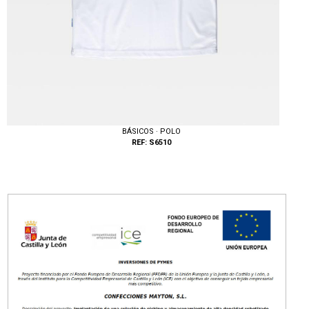
BÁSICOS · POLO
REF: S6510
Tallas: S, M, L, XL, XXL, 3XL