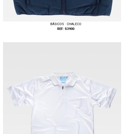
BÁSICOS · CHALECO
REF: S3900
Tallas: S, M, L, XL, XXL, 3XL