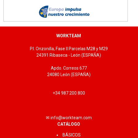
WORKTEAM
P.I. Onzonilla, Fase II Parcelas M28 y M29
24391 Ribaseca - León (ESPAÑA)
Apdo. Correos 677
24080 León (ESPAÑA)
+34 987 200 800
✉ info@workteam.com
CATÁLOGO
BÁSICOS