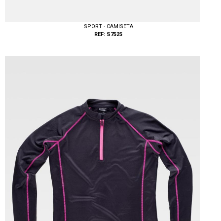
SPORT · CAMISETA
REF: S7525
Tallas: S, M, L, XL