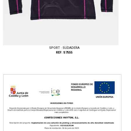
SPORT · SUDADERA
REF: S7555
Tallas: S, M, L, XL