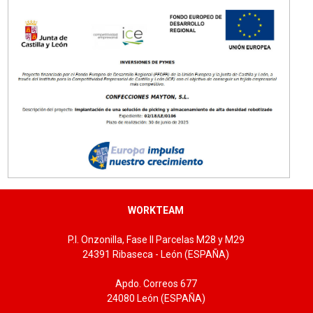
Tallas: M
WORKTEAM
P.I. Onzonilla, Fase II Parcelas M28 y M29
24391 Ribaseca - León (ESPAÑA)
Apdo. Correos 677
24080 León (ESPAÑA)