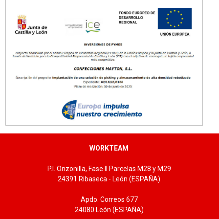
WORKTEAM
P.I. Onzonilla, Fase II Parcelas M28 y M29
24391 Ribaseca - León (ESPAÑA)
Apdo. Correos 677
24080 León (ESPAÑA)