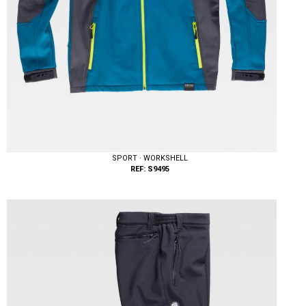
SPORT · WORKSHELL
REF: S9495
Tallas: S, M, L, XL, XXL, 3XL