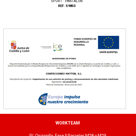
SPORT · PANTALON
REF: S9850
Tallas: S, M, L, XL, XXL, 3XL
WORKTEAM
P.I. Onzonilla, Fase II Parcelas M28 y M29