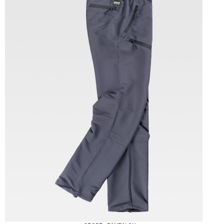
Tallas: S, M, L, XL, XXL, 3XL