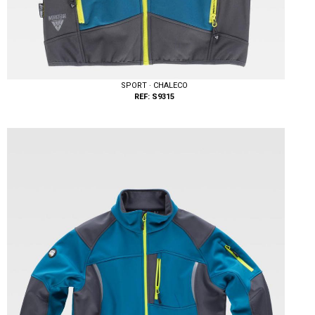
SPORT · CHALECO
REF: S9315
Tallas: S, M, L, XL, XXL, 3XL