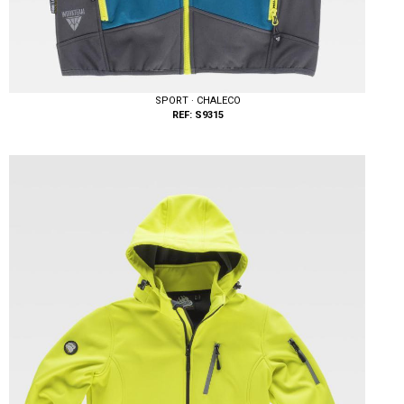
SPORT · CHALECO
REF: S9315
Tallas: S, M, L, XL, XXL, 3XL