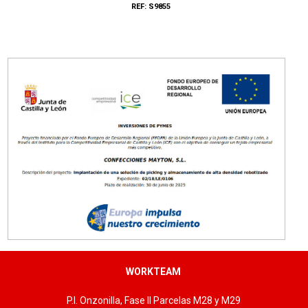
REF: S9855
Tallas: S, M, L, XL, XXL, 3XL
WORKTEAM
P.I. Onzonilla, Fase II Parcelas M28 y M29