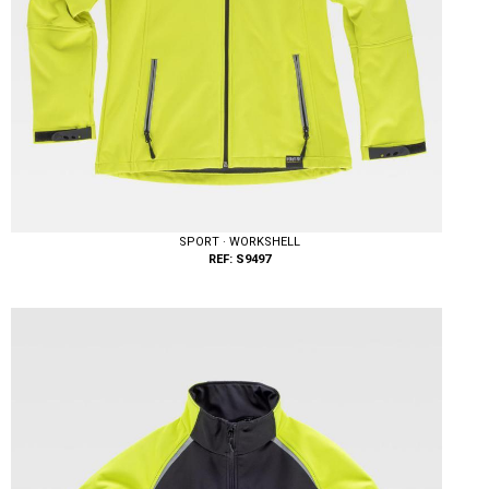
SPORT · WORKSHELL
REF: S9497
Tallas: XS, S, M, L, XL