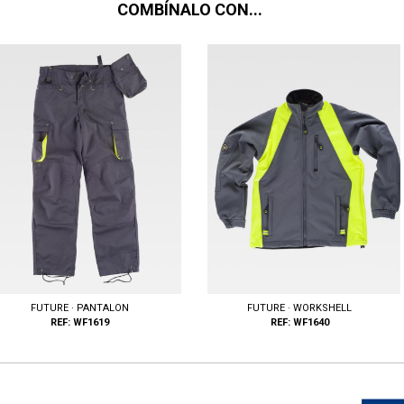
COMBÍNALO CON...
FUTURE · PANTALON
FUTURE · WORKSHELL
REF: WF1619
REF: WF1640