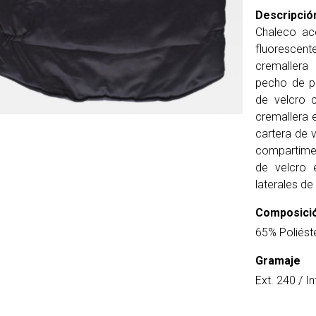
Descripció
Chaleco ac
fluorescent
cremallera
pecho de pl
de velcro c
cremallera 
cartera de v
compartime
de velcro e
laterales de 
Composici
65% Poliést
Gramaje
Ext. 240 / In