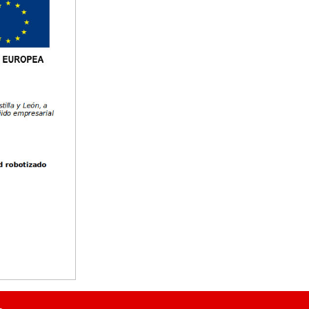
Tallas: 50/52, 54/56, 58/60, 62/64