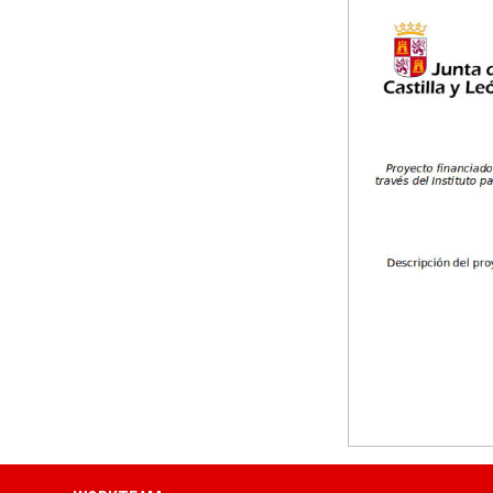
Ta
Tallas: M, L, XL, XXL, 3XL
5