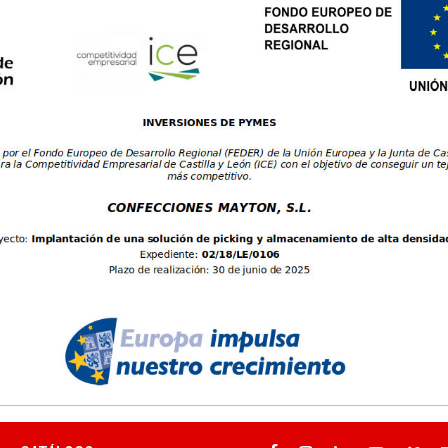
llas: 38, 40, 42, 44, 46, 48, 50, 52, 54,
6
Tallas: S, M, L, XL, XXL