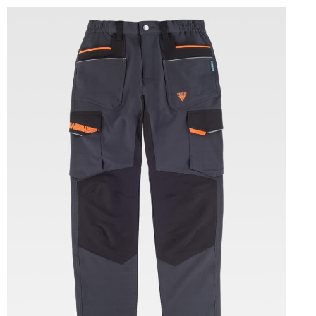
Tallas: S, M, L, XL, XXL