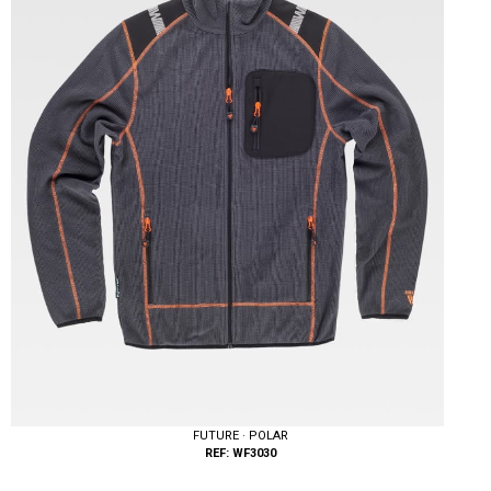
Tallas: S, M, L, XL, XXL
FUTURE · POLAR
REF: WF3030