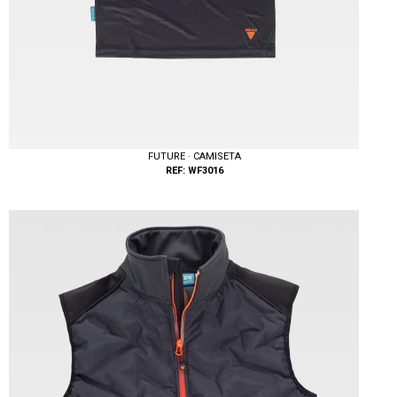
FUTURE · CAMISETA
REF: WF3016
Tallas: S, M, L, XL, XXL