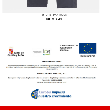
FUTURE · PANTALON
REF: WF3055
Tallas: S, M, L, XL