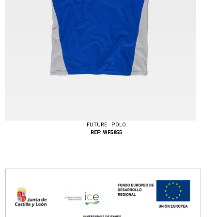
FUTURE · POLO
REF: WF5855
Tallas: M, L, XL, XXL