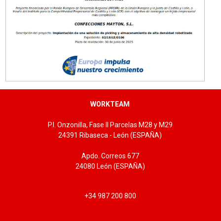
WORKTEAM
P.I. Onzonilla, Fase II Parcelas M28 y M29
24391 Ribaseca - León (ESPAÑA)
Apdo. Correos 677
24080 León (ESPAÑA)
+34 987 200 800