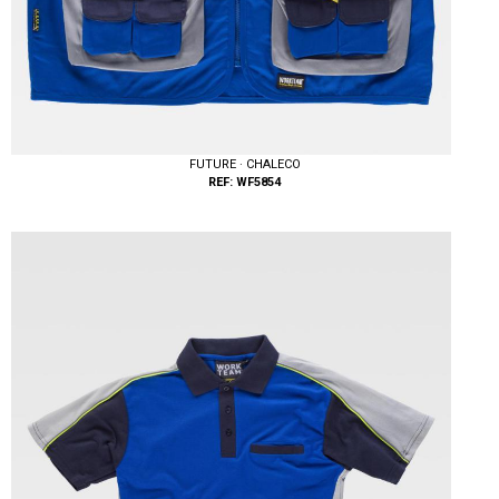
FUTURE · CHALECO
REF: WF5854
Tallas: M, L, XL, XXL