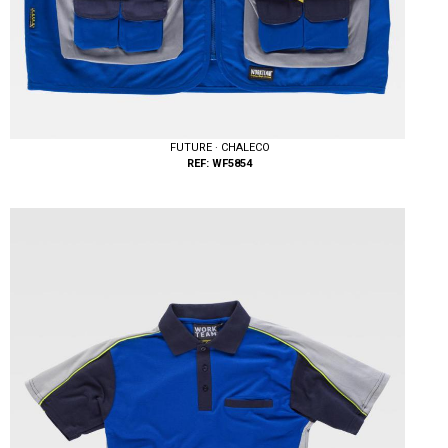
FUTURE · CHALECO
REF: WF5854
Tallas: M, L, XL, XXL