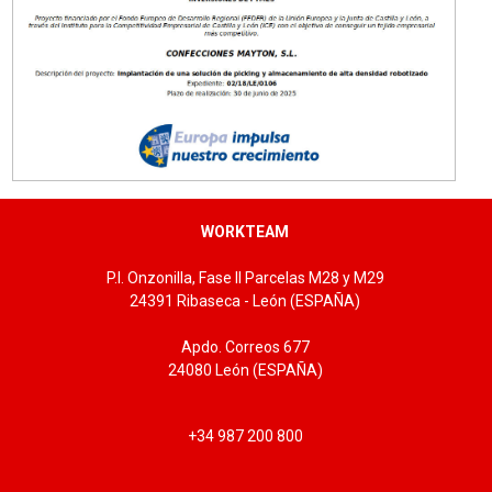
WORKTEAM
P.I. Onzonilla, Fase II Parcelas M28 y M29
24391 Ribaseca - León (ESPAÑA)
Apdo. Correos 677
24080 León (ESPAÑA)
+34 987 200 800