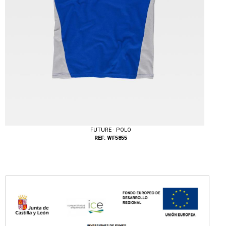
FUTURE · POLO
REF: WF5855
Tallas: M, L, XL, XXL