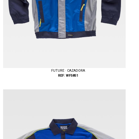
FUTURE · CAZADORA
REF: WF5851
Tallas: M, L, XL, XXL