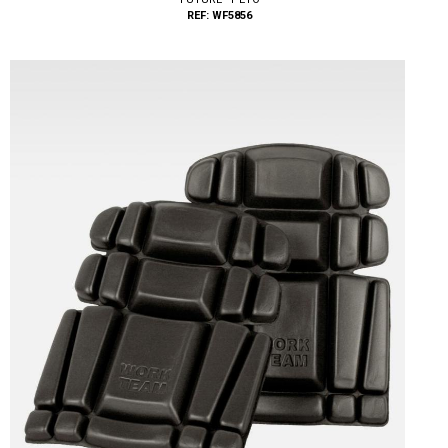
REF: WF5856
Tallas: M, L, XL, XXL