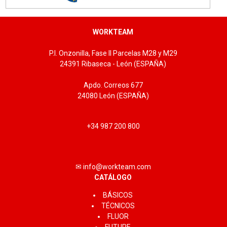
WORKTEAM
P.I. Onzonilla, Fase II Parcelas M28 y M29
24391 Ribaseca - León (ESPAÑA)
Apdo. Correos 677
24080 León (ESPAÑA)
+34 987 200 800
✉ info@workteam.com
CATÁLOGO
BÁSICOS
TÉCNICOS
FLUOR
FUTURE