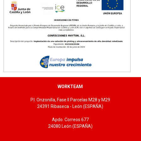
Tallas:
WORKTEAM
P.I. Onzonilla, Fase II Parcelas M28 y M29
24391 Ribaseca - León (ESPAÑA)
Apdo. Correos 677
24080 León (ESPAÑA)