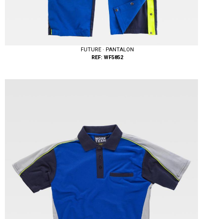
FUTURE · PANTALON
REF: WF5852
Tallas: 40, 42, 44, 46, 48, 50, 52, 54, 56