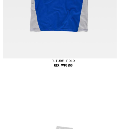
FUTURE · POLO
REF: WF5855
Tallas: M, L, XL, XXL