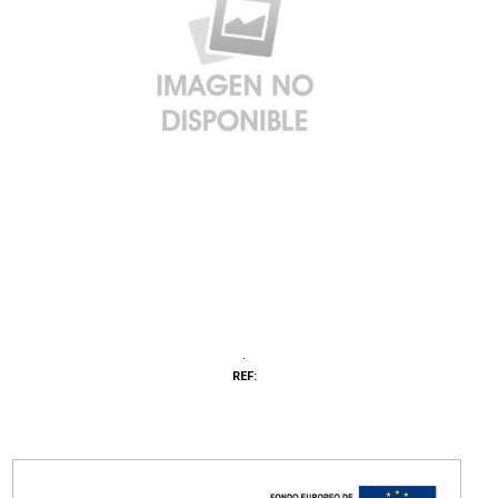
·
REF: