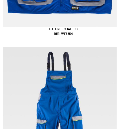
FUTURE · CHALECO
REF: WF5854
Tallas: M, L, XL, XXL