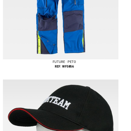
FUTURE · PETO
REF: WF5856
Tallas: M, L, XL, XXL