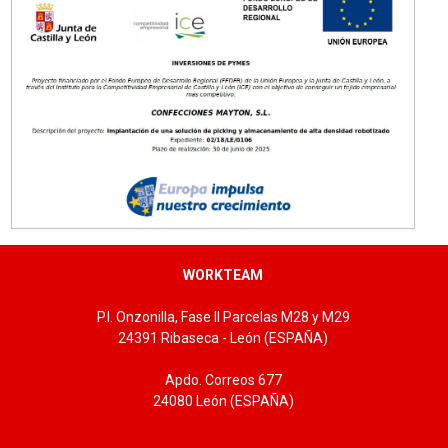
Tallas: U
WORKTEAM
P.I. Onzonilla, Fase II Parcelas M28 y M29
24391 Ribaseca - León (ESPAÑA)
Apdo. Correos 677
24080 León (ESPAÑA)