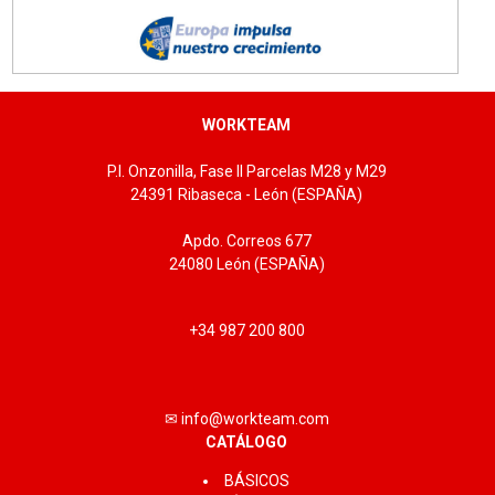
WORKTEAM
P.I. Onzonilla, Fase II Parcelas M28 y M29
24391 Ribaseca - León (ESPAÑA)
Apdo. Correos 677
24080 León (ESPAÑA)
+34 987 200 800
✉ info@workteam.com
CATÁLOGO
BÁSICOS