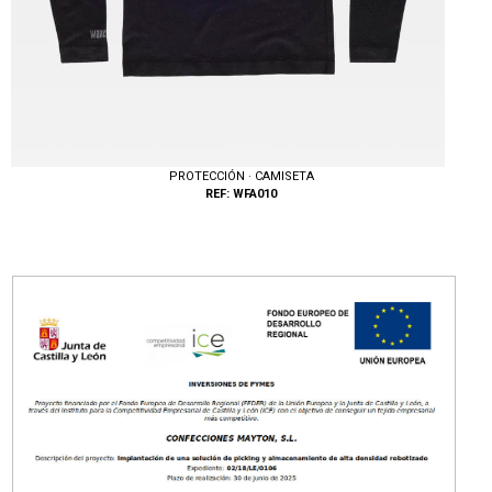
PROTECCIÓN · CAMISETA
REF: WFA010
Tallas: L/XL, S/M, XXL/3XL