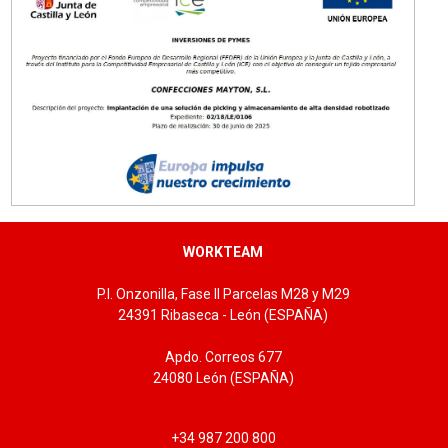
Tallas: U
WORKTEAM
P.I. Onzonilla, Fase II Parcelas M28 y M29
24391 Ribaseca - León (ESPAÑA)
Apdo. Correos 677
24080 León (ESPAÑA)
+34 987 200 800