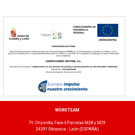
Tallas: U
WORKTEAM
P.I. Onzonilla, Fase II Parcelas M28 y M29
24391 Ribaseca - León (ESPAÑA)