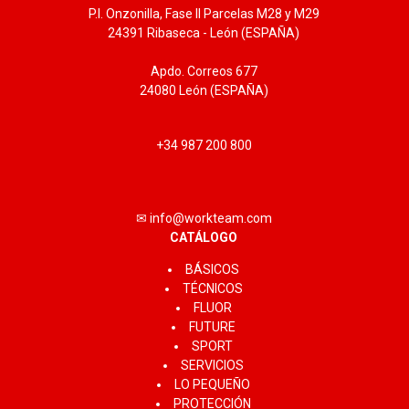
P.I. Onzonilla, Fase II Parcelas M28 y M29
24391 Ribaseca - León (ESPAÑA)
Apdo. Correos 677
24080 León (ESPAÑA)
+34 987 200 800
✉ info@workteam.com
CATÁLOGO
BÁSICOS
TÉCNICOS
FLUOR
FUTURE
SPORT
SERVICIOS
LO PEQUEÑO
PROTECCIÓN