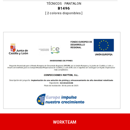
TÉCNICOS · PANTALON
B1496
[ 2 colores disponibles ]
Tallas: S, M, L, XL, XXL, 3XL, 4XL, 5XL
WORKTEAM