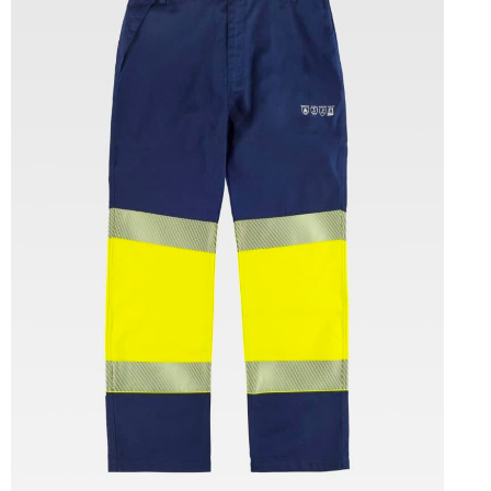
Tallas: S, M, L, XL, XXL