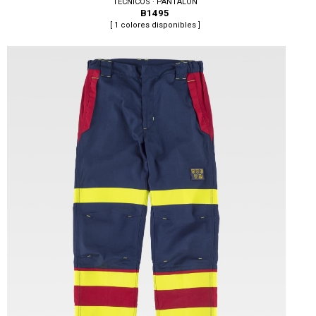
TÉCNICOS · PANTALON
B1495
[ 1 colores disponibles ]
Tallas: S, M, L, XL, XXL